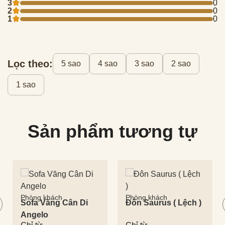
3
0
2
0
1
0
Lọc theo:
5 sao
4 sao
3 sao
2 sao
1 sao
Sản phẩm tương tự
Phòng khách
Phòng khách
Sofa Văng Cân Di
Đôn Saurus ( Lệch )
Angelo