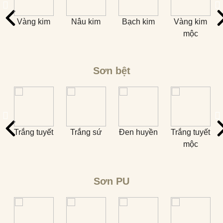
ộc
Vàng kim
Nâu kim
Bạch kim
Vàng kim
mộc
Sơn bệt
n
Trắng tuyết
Trắng sứ
Đen huyền
Trắng tuyết
T
mộc
Sơn PU