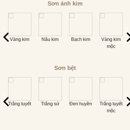
Sơn ánh kim
ộc
Vàng kim
Nâu kim
Bạch kim
Vàng kim
mộc
Sơn bệt
n
Trắng tuyết
Trắng sứ
Đen huyền
Trắng tuyết
T
mộc