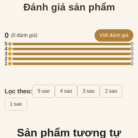
Đánh giá sản phẩm
0
(0 đánh giá)
Viết đánh giá
5
0
4
0
3
0
2
0
1
0
Lọc theo:
5 sao
4 sao
3 sao
2 sao
1 sao
Sản phẩm tương tự