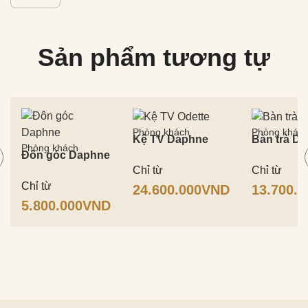
Sản phẩm tương tự
Phòng khách
Phòng khác
Kệ TV Daphne
Bàn trà D
Phòng khách
Đôn góc Daphne
Chỉ từ
Chỉ từ
Chỉ từ
24.600.000
VND
13.700.0
5.800.000
VND