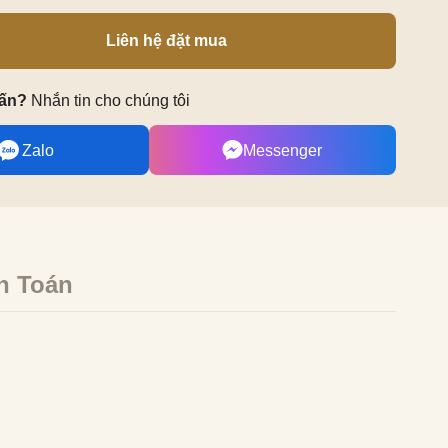
Liên hệ đặt mua
vấn?
Nhắn tin cho chúng tôi
Zalo
Messenger
h Toán