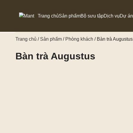
Trang chủ
Sản phẩm
Bộ sưu tập
Dịch vụ
Dự án
Trang chủ
/
Sản phẩm
/
Phòng khách
/ Bàn trà Augustus
PHÒNG KHÁCH
Sofa
Bàn trà Augustus
PHÒNG ĂN
Kệ TV
PHÒNG NGỦ
ĐỒ TRANG TRÍ
BÀN THỜ DÀNAM