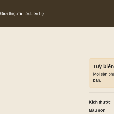
Giới thiệu
Tin tức
Liên hệ
Armchair
Bàn trà
Đôn góc
Đôn ngồi
Tuỳ biến
Mọi sản ph
bạn.
Kích thước
Màu sơn