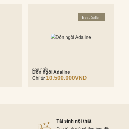
Best Seller
đôn ngồi
Đôn ngồi Adaline
10.500.000
VND
Chỉ từ
Tái sinh nội thất
Duy trì và giữ vẻ đẹp ban đầu