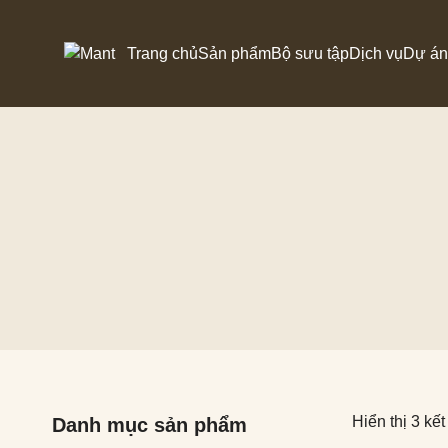
Trang chủ
Sản phẩm
Bộ sưu tập
Dịch vụ
Dự án
PHÒNG KHÁCH
Sofa
PHÒNG ĂN
Kệ TV
PHÒNG NGỦ
ĐỒ TRANG TRÍ
BÀN THỜ DÀNAM
Hiển thị 3 kế
Danh mục sản phẩm