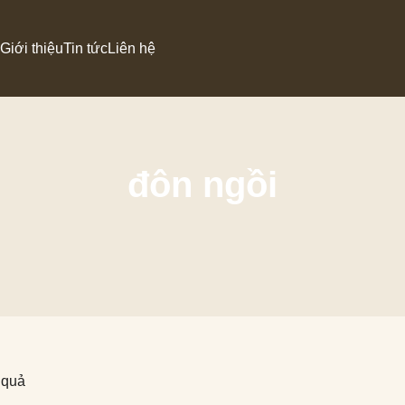
Giới thiệu
Tin tức
Liên hệ
Armchair
Bàn trà
đôn ngồi
Đôn góc
Đôn ngồi
t quả