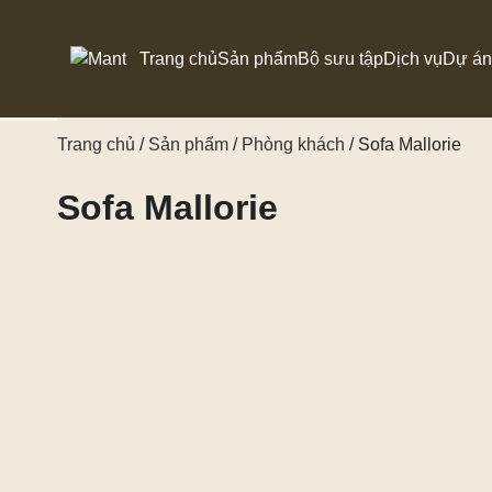
Trang chủ
Sản phẩm
Bộ sưu tập
Dịch vụ
Dự án
Trang chủ
/
Sản phẩm
/
Phòng khách
/ Sofa Mallorie
PHÒNG KHÁCH
Sofa
Sofa Mallorie
PHÒNG ĂN
Kệ TV
PHÒNG NGỦ
ĐỒ TRANG TRÍ
BÀN THỜ DÀNAM