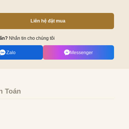
Liên hệ đặt mua
vấn?
Nhắn tin cho chúng tôi
Zalo
Messenger
h Toán