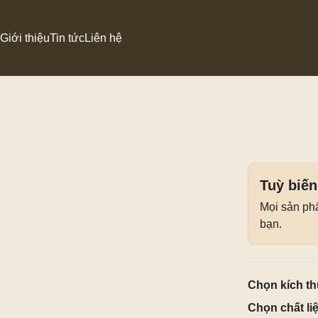
Giới thiệu
Tin tức
Liên hệ
Armchair
Bàn trà
Đôn góc
Đôn ngồi
Tuỳ biến
Mọi sản ph
bạn.
Chọn kích th
Chọn chất li