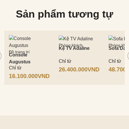
Sản phẩm tương tự
Phòng khách
Phòng khá
Kệ TV Adaline
Sofa Da
Đồ trang trí
Console
Chỉ từ
Chỉ từ
Augustus
Chỉ từ
26.400.000
VND
48.700.
16.100.000
VND