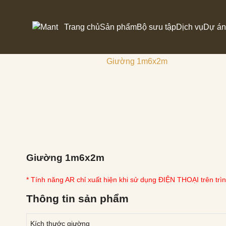
Trang chủ
Sản phẩm
Bộ sưu tập
Dịch vụ
Dự án
Giường 1m6x2m
/
/
Trang chủ
Sản phẩm AR
PHÒNG KHÁCH
Sofa
PHÒNG ĂN
Kệ TV
PHÒNG NGỦ
Giường 1m6x2m
ĐỒ TRANG TRÍ
* Tính năng AR chỉ xuất hiện khi sử dụng ĐIỆN THOẠI trên trì
BÀN THỜ DÀNAM
Thông tin sản phẩm
Kích thước giường