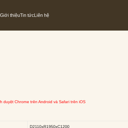
Giới thiệu
Tin tức
Liên hệ
Armchair
Bàn trà
Đôn góc
Đôn ngồi
nh duyệt Chrome trên Android và Safari trên iOS
D2110xR1950xC1200