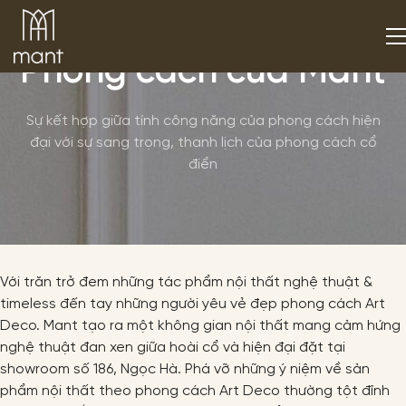
Phong cách của Mant
Sự kết hợp giữa tính công năng của phong cách hiện
đại với sự sang trọng, thanh lịch của phong cách cổ
điển
Với trăn trở đem những tác phẩm nội thất nghệ thuật &
timeless đến tay những người yêu vẻ đẹp phong cách Art
Deco. Mant tạo ra một không gian nội thất mang cảm hứng
nghệ thuật đan xen giữa hoài cổ và hiện đại đặt tại
showroom số 186, Ngọc Hà. Phá vỡ những ý niệm về sản
phẩm nội thất theo phong cách Art Deco thường tột đỉnh