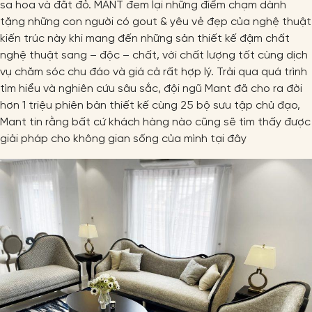
sa hoa và đắt đỏ. MANT đem lại những điểm chạm dành
tặng những con người có gout & yêu vẻ đẹp của nghệ thuật
kiến trúc này khi mang đến những sản thiết kế đậm chất
nghệ thuật sang – độc – chất, với chất lượng tốt cùng dịch
vụ chăm sóc chu đáo và giá cả rất hợp lý. Trải qua quá trình
tìm hiểu và nghiên cứu sâu sắc, đội ngũ Mant đã cho ra đời
hơn 1 triệu phiên bản thiết kế cùng 25 bộ sưu tập chủ đạo,
Mant tin rằng bất cứ khách hàng nào cũng sẽ tìm thấy được
giải pháp cho không gian sống của mình tại đây